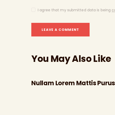
I agree that my submitted data is being
c
You May Also Like
Nullam Lorem Mattis Puru