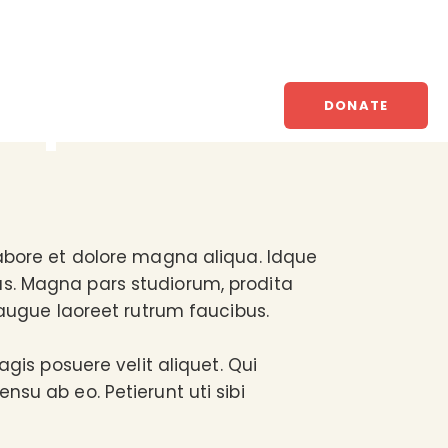
orper
DONATE
labore et dolore magna aliqua. Idque
us. Magna pars studiorum, prodita
 augue laoreet rutrum faucibus.
agis posuere velit aliquet. Qui
nsu ab eo. Petierunt uti sibi