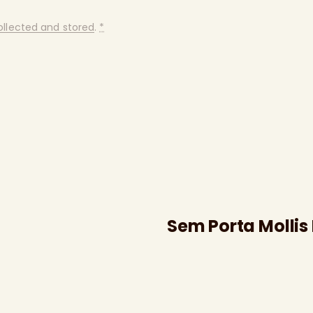
ollected and stored
.
*
s
Sem Porta Mollis 