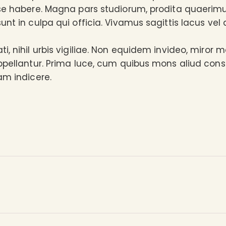
ese habere. Magna pars studiorum, prodita quaerim
unt in culpa qui officia. Vivamus sagittis lacus vel
, nihil urbis vigiliae. Non equidem invideo, miror m
ppellantur. Prima luce, cum quibus mons aliud conse
am indicere.