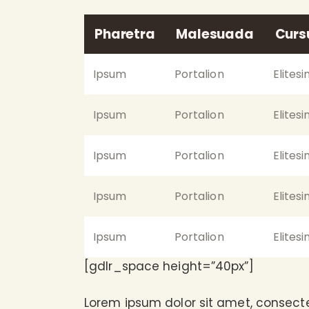
Pharetra
Malesuada
Curs
Ipsum
Portalion
Elites
Ipsum
Portalion
Elites
Ipsum
Portalion
Elites
Ipsum
Portalion
Elites
Ipsum
Portalion
Elites
[gdlr_space height=”40px”]
Lorem ipsum dolor sit amet, consecte