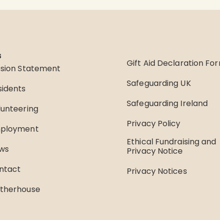
s
Gift Aid Declaration Fo
ssion Statement
Safeguarding UK
sidents
Safeguarding Ireland
lunteering
Privacy Policy
ployment
Ethical Fundraising and
ws
Privacy Notice
ntact
Privacy Notices
therhouse