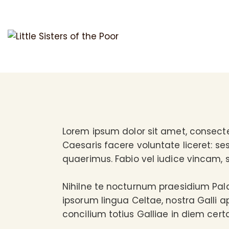
DONATE
Nibh
Lorem ipsum dolor sit amet, consecte
Caesaris facere voluntate liceret: s
quaerimus. Fabio vel iudice vincam, s
Nihilne te nocturnum praesidium Palati
ipsorum lingua Celtae, nostra Galli a
concilium totius Galliae in diem cert