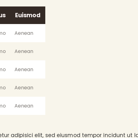
us
Euismod
imo
Aenean
imo
Aenean
imo
Aenean
imo
Aenean
imo
Aenean
tur adipisici elit, sed eiusmod tempor incidunt ut 