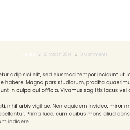
 Sem Sit Ullamc
LILSIS
21 March 2014
0
Comments
tur adipisici elit, sed eiusmod tempor incidunt ut 
ese habere. Magna pars studiorum, prodita quaerim
unt in culpa qui officia. Vivamus sagittis lacus vel
, nihil urbis vigiliae. Non equidem invideo, miror m
ppellantur. Prima luce, cum quibus mons aliud conse
am indicere.