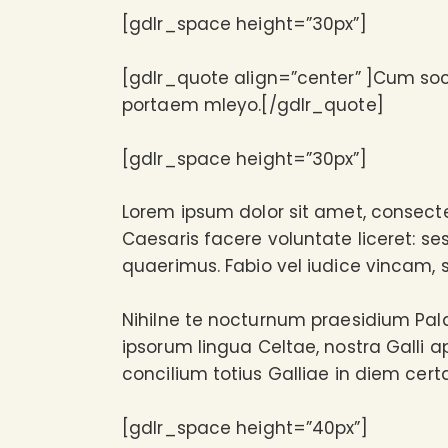
[gdlr_space height=”30px”]
[gdlr_quote align=”center” ]Cum soci
portaem mleyo.[/gdlr_quote]
[gdlr_space height=”30px”]
Lorem ipsum dolor sit amet, consecte
Caesaris facere voluntate liceret: s
quaerimus. Fabio vel iudice vincam, s
Nihilne te nocturnum praesidium Palati
ipsorum lingua Celtae, nostra Galli a
concilium totius Galliae in diem cert
[gdlr_space height=”40px”]