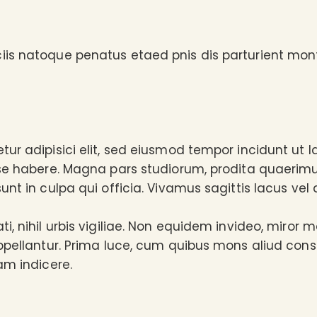
is natoque penatus etaed pnis dis parturient monte
tur adipisici elit, sed eiusmod tempor incidunt ut 
ese habere. Magna pars studiorum, prodita quaerim
unt in culpa qui officia. Vivamus sagittis lacus vel
, nihil urbis vigiliae. Non equidem invideo, miror m
ppellantur. Prima luce, cum quibus mons aliud conse
am indicere.