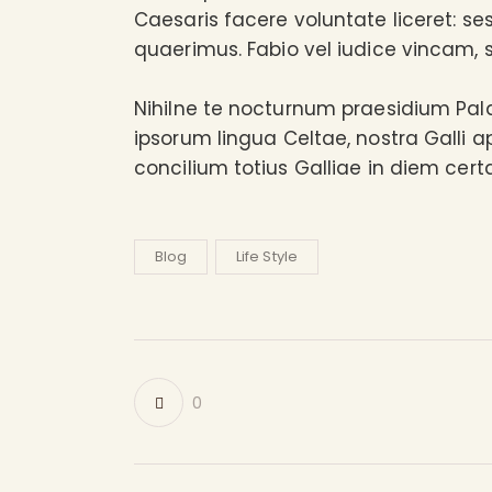
Caesaris facere voluntate liceret: s
quaerimus. Fabio vel iudice vincam, s
Nihilne te nocturnum praesidium Palati
ipsorum lingua Celtae, nostra Galli a
concilium totius Galliae in diem cert
Blog
Life Style
0